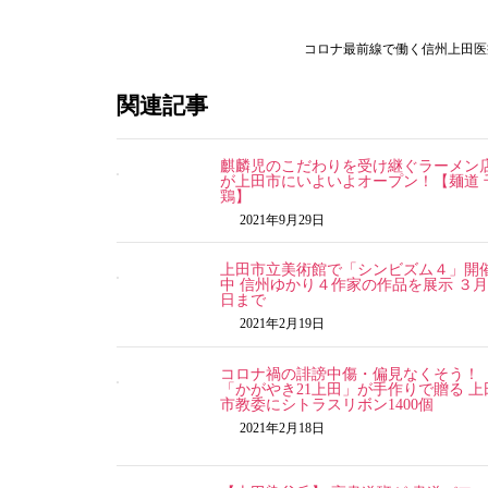
コロナ最前線で働く信州上田医
関連記事
麒麟児のこだわりを受け継ぐラーメン
が上田市にいよいよオープン！【麺道 
鶏】
2021年9月29日
上田市立美術館で「シンビズム４」開
中 信州ゆかり４作家の作品を展示 ３月
日まで
2021年2月19日
コロナ禍の誹謗中傷・偏見なくそう！
「かがやき21上田」が手作りで贈る 上
市教委にシトラスリボン1400個
2021年2月18日