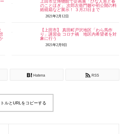
ォー
上田市立博物館で企画展「ひな人形と春
のことほぎ」 次郎左衛門雛や初公開の料
紙硯箱など展示！ ３月23日まで
2021年2月12日
ま
【上田市】 真田町戸沢地区「わら馬作
想
り」講習会 コロナ禍 地区内希望者を対
か
象に行う
2021年2月9日
Hatena
RSS
トルとURLをコピーする