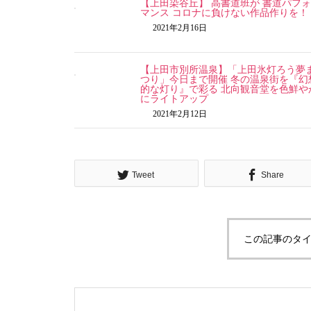
【上田染谷丘】 高書道班が 書道パフ
マンス コロナに負けない作品作りを！
2021年2月16日
【上田市別所温泉】「上田氷灯ろう夢
つり」今日まで開催 冬の温泉街を『幻
的な灯り』で彩る 北向観音堂を色鮮や
にライトアップ
2021年2月12日
Tweet
Share
この記事のタイ