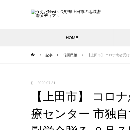
HOME
記事
信州民報
【上田市】 コロナ患者受
2020.07.31
【上田市】 コロ
療センター 市独