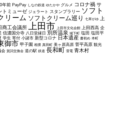
コロナ禍
サ
50年前
PayPay
グルメ
しなの鉄道
ゆたかや
ソフト
ントミューゼ
スタンプラリー
ジェラート
クリーム
ソフトクリーム巡り
上
七草がゆ
上田市
田商工会議所
上田西高
企
上田市文化会館
別所温泉
業
信濃国分寺
塩田
塩田平
八日堂縁日
城下町
日本遺産
夏
新型コロナ
学生
寄付
小諸市
書初め
本町
東御市
甲子園
菅平高原
美ヶ原高原
観光
相撲
真田町
長和町
青木村
議会
道の駅
賀詞交換会
鉄道
雷電