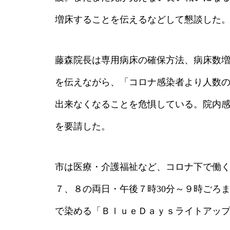
増床することを伝えるなどして懇談した
藤森院長は専用病床の確保方法、病床数
を伝えながら、「コロナ感染者より人数
出来なくなることを危惧している。院内
を要請した。
市は医療・介護福祉など、コロナ下で働
７、８の両日・午後７時30分～９時ごろ
で染める「ＢｌｕｅＤａｙｓライトアッ