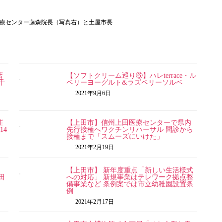
療センター藤森院長（写真右）と土屋市長
店
【ソフトクリーム巡り⑥】ハレterrace・ル
千
ベリーヨーグルト&ラズベリーソルベ
2021年9月6日
催
【上田市】信州上田医療センターで県内
14
先行接種へワクチンリハーサル 問診から
接種まで「スムーズにいけた」
2021年2月19日
【上田市】 新年度重点「新しい生活様式
田
への対応」 新規事業はテレワーク拠点整
備事業など 条例案では市立幼稚園設置条
例
2021年2月17日