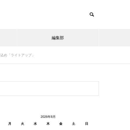
編集部
謝込め「ライトアップ」
2026年8月
月
火
水
木
金
土
日