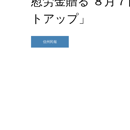
慰労金贈る ８月
トアップ」
信州民報