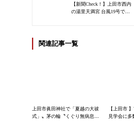
【新聞Check！】上田市西内
の湯里天満宮 台風19号で山
崩れ 全壊免れ 奇跡の天神さ
んとして修復目指し次代へ…
2020/07/31
関連記事一覧
上田市眞田神社で「夏越の大祓
【上田市 
式」〟茅の輪〝くぐり無病息災
見学会に多
を願う！８月末まで「厄払い風
たな免震装
鈴」も奉納中