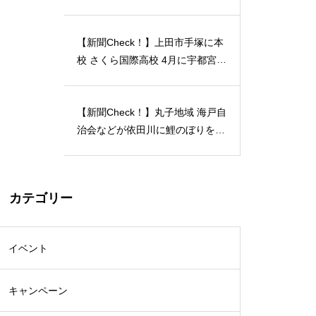
月12日には「蔵開放２０２４」開
催…2024/04/23
【新聞Check！】上田市手塚に本
校 さくら国際高校 4月に宇都宮動
物園の近くに 宇都宮キャンパス
開校…2024/04/21
【新聞Check！】丸子地域 海戸自
治会などが依田川に鯉のぼりを掲
揚 能登半島地震 被災地へ応援の
メッセージも 5月18日まで…202
4/04/18
カテゴリー
イベント
キャンペーン