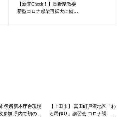
【新聞Check！】長野県教委
新型コロナ感染再拡大に備え
これまで配信されたものも
授業の動画視聴サイト「まな
びすけ信州」開設…2020/08/0
1
】市役所新本庁舎現場
【上田市】 真田町戸沢地区「わ
数参加 県内で初の新
ら馬作り」講習会 コロナ禍 地
置に関心示す
区内希望者を対象に行う