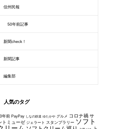
信州民報
50年前記事
新聞check！
新聞記事
編集部
人気のタグ
コロナ禍
サ
50年前
PayPay
グルメ
しなの鉄道
ゆたかや
ソフト
ントミューゼ
スタンプラリー
ジェラート
クリーム
ソフトクリーム巡り
上