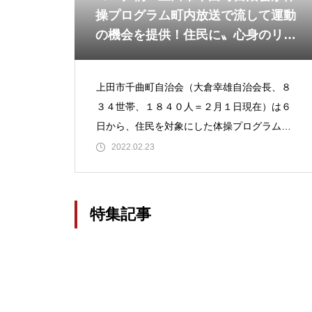
操プログラム町内放送で流して運動
の機会を提供！住民に〟心身のリフ
レッシュ〝を促す
上田市千曲町自治会（大倉幸雄自治会長、８
３４世帯、１８４０人＝２月１日現在）は６
日から、住民を対象にした体操プログラム
（町内放送）『千曲町 みんなで運動しまし
2022.02.23
ょう』を実施中だ。「今冬の厳しい
特集記事