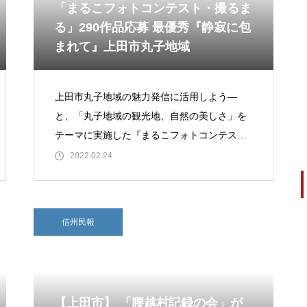
「まるこフォトコンテスト・撮るま
る」290作品応募 最優秀『静寂に包
まれて』上田市丸子地域
上田市丸子地域の魅力発信に活用しよう―
と、「丸子地域の観光地、自然の美しさ」を
テーマに実施した『まるこフォトコンテス
ト・撮るまる』。主催は丸子観光協会でこの
2022.02.24
ほど入賞作品が決定し、23日から展示会が丸
信州民報
【上田市】 「腰越村記録の会」が