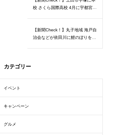
校 さくら国際高校 4月に宇都宮動
物園の近くに 宇都宮キャンパス
開校…2024/04/21
【新聞Check！】丸子地域 海戸自
治会などが依田川に鯉のぼりを掲
揚 能登半島地震 被災地へ応援の
メッセージも 5月18日まで…202
4/04/18
カテゴリー
イベント
キャンペーン
グルメ