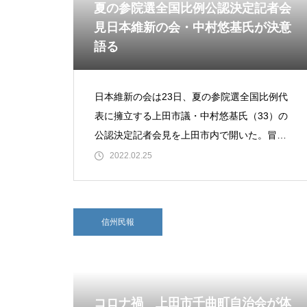
夏の参院選全国比例公認決定記者会
見日本維新の会・中村悠基氏が決意
語る
日本維新の会は23日、夏の参院選全国比例代
表に擁立する上田市議・中村悠基氏（33）の
公認決定記者会見を上田市内で開いた。冒
頭、日本維新の会長野県総支部・手塚大輔代
2022.02.25
表があいさつ。その後、比例代表に立候
信州民報
コロナ禍 上田市千曲町自治会が体