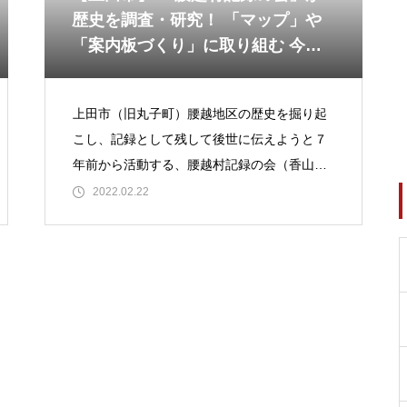
歴史を調査・研究！ 「マップ」や
「案内板づくり」に取り組む 今春
からは『ふしぎ探し』の調査も…
上田市（旧丸子町）腰越地区の歴史を掘り起
こし、記録として残して後世に伝えようと７
年前から活動する、腰越村記録の会（香山知
加子会長、12人）。同会では地区内に残る古
2022.02.22
文書（名主文書）をひも解き、歴史を調