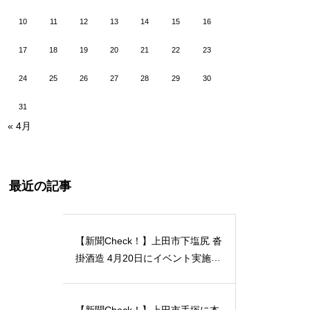
10
11
12
13
14
15
16
17
18
19
20
21
22
23
24
25
26
27
28
29
30
31
« 4月
最近の記事
【新聞Check！】上田市下塩尻 沓
掛酒造 4月20日にイベント実施 5
月12日には「蔵開放２０２４」開
催…2024/04/23
【新聞Check！】上田市手塚に本