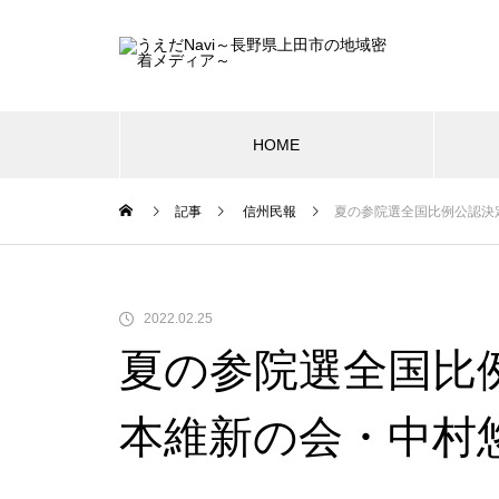
HOME
記事
信州民報
夏の参院選全国比例公認決
2022.02.25
夏の参院選全国比
本維新の会・中村