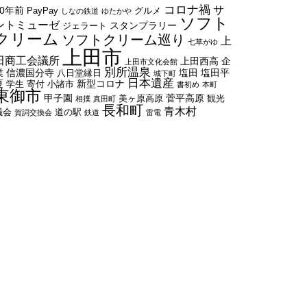
コロナ禍
サ
50年前
PayPay
グルメ
しなの鉄道
ゆたかや
ソフト
ントミューゼ
スタンプラリー
ジェラート
クリーム
ソフトクリーム巡り
上
七草がゆ
上田市
田商工会議所
上田西高
企
上田市文化会館
別所温泉
業
信濃国分寺
塩田
塩田平
八日堂縁日
城下町
日本遺産
夏
新型コロナ
学生
寄付
小諸市
書初め
本町
東御市
甲子園
菅平高原
美ヶ原高原
観光
相撲
真田町
長和町
青木村
議会
道の駅
賀詞交換会
鉄道
雷電