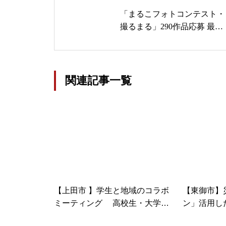
「まるこフォトコンテスト・
撮るまる」290作品応募 最優
秀『静寂に包まれて』上田市
丸子地域
関連記事一覧
【上田市 】学生と地域のコラボ
【東御市】
ミーティング 高校生・大学生
ン」活用し
らが意見交わす！ まちなかキャ
間情報技術