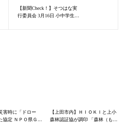
【新聞Check！】そつはな実
行委員会 3月16日 小中学生の
卒業生へ花火で元気届けたい
上田地域9カ所で花火の打ち
上げ…2022/02/26
災害時に「ドロー
【上田市内】ＨＩＯＫＩと上小
た協定 ＮＰＯ県Ｇ空
森林認証協が調印 「森林（も
協会と締結 市長「ド
り）の里親」協定を締結 企業と