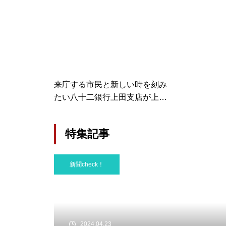
ンパスうえだで開催
ローンの活
来庁する市民と新しい時を刻み
たい八十二銀行上田支店が上田
市へ寄付贈った掛け時計は出張
所横の壁に…
特集記事
新聞check！
2024.04.23