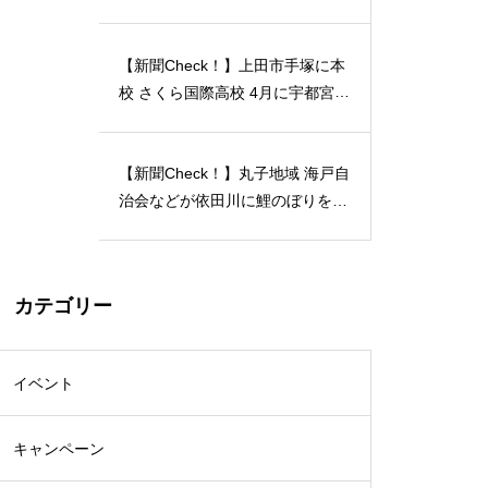
月12日には「蔵開放２０２４」開
催…2024/04/23
【新聞Check！】上田市手塚に本
校 さくら国際高校 4月に宇都宮動
物園の近くに 宇都宮キャンパス
開校…2024/04/21
【新聞Check！】丸子地域 海戸自
治会などが依田川に鯉のぼりを掲
揚 能登半島地震 被災地へ応援の
メッセージも 5月18日まで…202
4/04/18
カテゴリー
イベント
キャンペーン