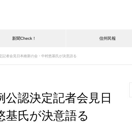
新聞Check！
信州民報
定記者会見日本維新の会・中村悠基氏が決意語る
例公認決定記者会見日
悠基氏が決意語る