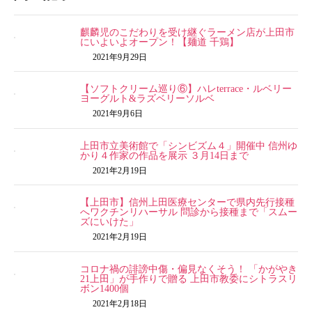
麒麟児のこだわりを受け継ぐラーメン店が上田市
にいよいよオープン！【麺道 千鶏】
2021年9月29日
【ソフトクリーム巡り⑥】ハレterrace・ルベリー
ヨーグルト&ラズベリーソルベ
2021年9月6日
上田市立美術館で「シンビズム４」開催中 信州ゆ
かり４作家の作品を展示 ３月14日まで
2021年2月19日
【上田市】信州上田医療センターで県内先行接種
へワクチンリハーサル 問診から接種まで「スムー
ズにいけた」
2021年2月19日
コロナ禍の誹謗中傷・偏見なくそう！ 「かがやき
21上田」が手作りで贈る 上田市教委にシトラスリ
ボン1400個
2021年2月18日