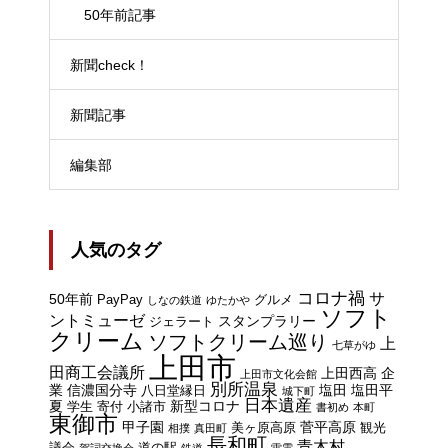
50年前記事
新聞check！
新聞記事
編集部
人気のタグ
コロナ禍
サ
50年前
PayPay
グルメ
しなの鉄道
ゆたかや
ソフト
ントミューゼ
スタンプラリー
ジェラート
クリーム
ソフトクリーム巡り
上
七草がゆ
上田市
田商工会議所
上田西高
企
上田市文化会館
別所温泉
業
信濃国分寺
塩田
塩田平
八日堂縁日
城下町
日本遺産
夏
新型コロナ
学生
寄付
小諸市
書初め
本町
東御市
甲子園
菅平高原
美ヶ原高原
観光
相撲
真田町
長和町
青木村
議会
道の駅
賀詞交換会
鉄道
雷電