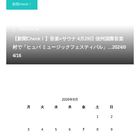
新聞check！
2024.04.16
【新聞Check！】音楽×サウナ 4月29日 信州国際音楽
村で「ヒュバ ミュージックフェスティバル」…2024/0
4/16
2026年8月
月
火
水
木
金
土
日
1
2
3
4
5
6
7
8
9