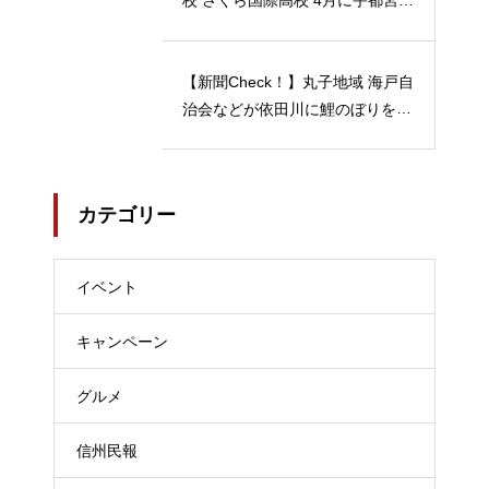
物園の近くに 宇都宮キャンパス
開校…2024/04/21
【新聞Check！】丸子地域 海戸自
治会などが依田川に鯉のぼりを掲
揚 能登半島地震 被災地へ応援の
メッセージも 5月18日まで…202
4/04/18
カテゴリー
イベント
キャンペーン
グルメ
信州民報