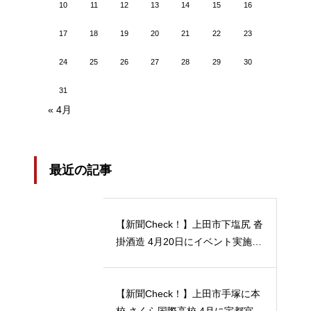
10
11
12
13
14
15
16
17
18
19
20
21
22
23
24
25
26
27
28
29
30
31
« 4月
最近の記事
【新聞Check！】上田市下塩尻 沓
掛酒造 4月20日にイベント実施 5
月12日には「蔵開放２０２４」開
催…2024/04/23
【新聞Check！】上田市手塚に本
校 さくら国際高校 4月に宇都宮動