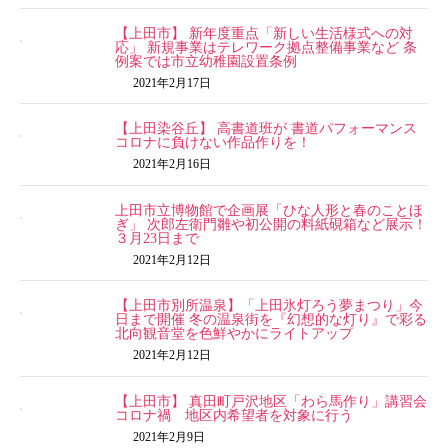
【上田市】 新年度重点「新しい生活様式への対
応」 新規事業はテレワーク拠点整備事業など 条
例案では市立幼稚園設置条例
2021年2月17日
【上田染谷丘】 高書道班が 書道パフォーマンス
コロナに負けない作品作りを！
2021年2月16日
上田市立博物館で企画展「ひな人形と春のことほ
ぎ」 次郎左衛門雛や初公開の料紙硯箱など展示！
３月23日まで
2021年2月12日
【上田市別所温泉】「上田氷灯ろう夢まつり」今
日まで開催 冬の温泉街を『幻想的な灯り』で彩る
北向観音堂を色鮮やかにライトアップ
2021年2月12日
【上田市】 真田町戸沢地区「わら馬作り」講習会
コロナ禍 地区内希望者を対象に行う
2021年2月9日