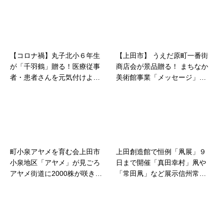
【コロナ禍】丸子北小６年生
【上田市】 うえだ原町一番街
が「千羽鶴」贈る！医療従事
商店会が景品贈る！ まちなか
者・患者さんを元気付けよう
美術館事業「メッセージ」へ
エントランスに展示し協力呼
選定の３人にヤポンスキー画
びかける
伯の作品
町小泉アヤメを育む会上田市
上田創造館で恒例「凧展」９
小泉地区「アヤメ」が見ごろ
日まで開催「真田幸村」凧や
アヤメ街道に2000株が咲き並
「常田凧」など展示信州常田
ぶ
凧保存会