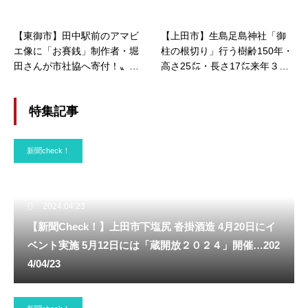
【東御市】田中駅前のアマビ
【上田市】生島足島神社「御
エ像に「お賽銭」制作者・堀
柱の根切り」行う樹齢150年・
田さんが市社協へ寄付！〟コ
高さ25㍍・長さ17㍍来年３月
ロナの終息〝願い 新たに制作
には「山出し」
も…
特集記事
新聞check！
2024.04.23
【新聞Check！】上田市下塩尻 沓掛酒造 4月20日にイ
ベント実施 5月12日には「蔵開放２０２４」開催…202
4/04/23