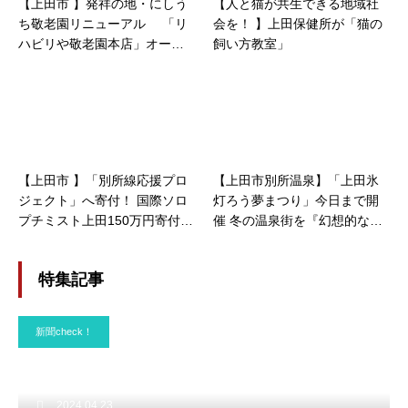
【上田市 】発祥の地・にしう
【人と猫が共生できる地域社
ち敬老園リニューアル 「リ
会を！ 】上田保健所が「猫の
ハビリや敬老園本店」オープ
飼い方教室」
ン！ 〟温泉〝と〟最新のトレ
ーニングマシン〝活用
【上田市 】「別所線応援プロ
【上田市別所温泉】「上田氷
ジェクト」へ寄付！ 国際ソロ
灯ろう夢まつり」今日まで開
プチミスト上田150万円寄付
催 冬の温泉街を『幻想的な灯
り』で彩る 北向観音堂を色鮮
やかにライトアップ
特集記事
新聞check！
2024.04.23