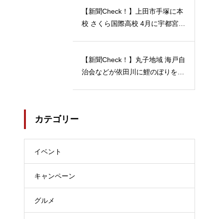
【新聞Check！】上田市手塚に本
校 さくら国際高校 4月に宇都宮動
物園の近くに 宇都宮キャンパス
開校…2024/04/21
【新聞Check！】丸子地域 海戸自
治会などが依田川に鯉のぼりを掲
揚 能登半島地震 被災地へ応援の
メッセージも 5月18日まで…202
4/04/18
カテゴリー
イベント
キャンペーン
グルメ