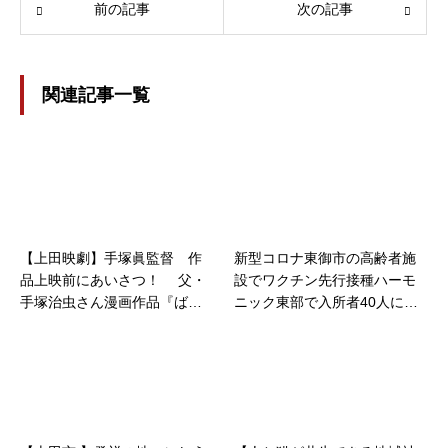
前の記事
次の記事
関連記事一覧
【上田映劇】手塚眞監督 作
新型コロナ東御市の高齢者施
品上映前にあいさつ！ 父・
設でワクチン先行接種ハーモ
手塚治虫さん漫画作品『ばる
ニック東部で入所者40人に実
ぼら』上映 31日～ 初日には
施
監督の舞台あいさつが…