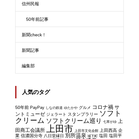
信州民報
50年前記事
新聞check！
新聞記事
編集部
人気のタグ
コロナ禍
サ
50年前
PayPay
グルメ
しなの鉄道
ゆたかや
ソフト
ントミューゼ
スタンプラリー
ジェラート
クリーム
ソフトクリーム巡り
上
七草がゆ
上田市
田商工会議所
上田西高
企
上田市文化会館
別所温泉
業
信濃国分寺
塩田
塩田平
八日堂縁日
城下町