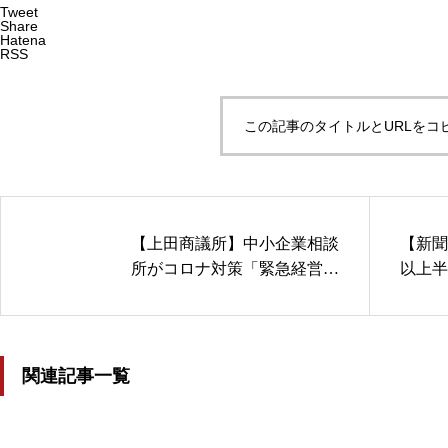
Tweet
Share
Hatena
RSS
この記事のタイトルとURLをコ
【上田商議所】中小企業相談
【新聞
所がコロナ対策「緊急経営相
以上半
談会」ひらく雇用維持・テレ
未予約 
ワーク化などに対応次回は６
上限定
月21日を予定
21/05/
関連記事一覧