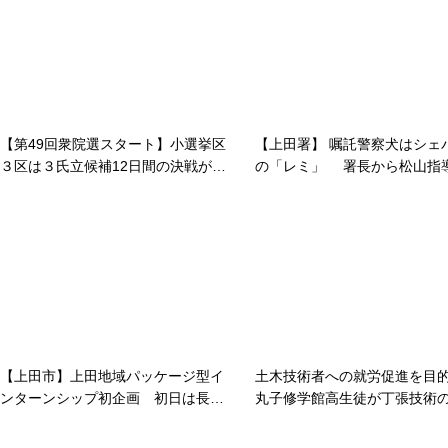
【第49回衆院選スタート】小選挙区
【上田署】 嘱託警察犬はシェ
３区は３氏立候補12日間の決戦がス
の「レミ」 署長から松山指
タート投開票31日
嘱託書交付！ 出動により「早
に繋げたい」
【上田市】上田地域パッケージ型イ
土木技術者への就労促進を目
ンターンシップ初企画 初日は長大
丸子修学館高生徒が丁張技術
ら学生22人が参加９月27日～10月
習 建設業協会上小支部の技
１日も予定
指導上田建設事務所