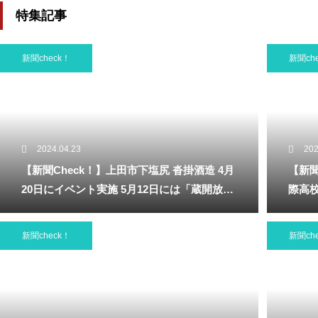
特集記事
新聞check！
新聞ch
2024.04.23
202
【新聞Check！】上田市下塩尻 沓掛酒造 4月
【新聞
20日にイベント実施 5月12日には「蔵開放２
際高校
０２４」開催…2024/04/23
ャンパス
新聞check！
新聞ch