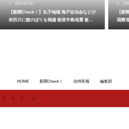
2024.04.18
202
【新聞Check！】丸子地域 海戸自治会などが
【新聞
依田川に鯉のぼりを掲揚 能登半島地震 被災
国際
地へ応援のメッセージも 5月18日まで…2024/
ィバル」
04/18
HOME
新聞Check！
信州民報
編集部