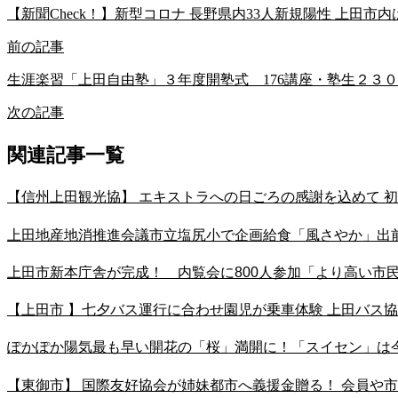
【新聞Check！】新型コロナ 長野県内33人新規陽性 上田市内は2
前の記事
生涯楽習「上田自由塾」３年度開塾式 176講座・塾生２３
次の記事
関連記事一覧
【信州上田観光協】 エキストラへの日ごろの感謝を込めて 初
上田地産地消推進会議市立塩尻小で企画給食「風さやか」
上田市新本庁舎が完成！ 内覧会に800人参加「より高い市
【上田市 】七夕バス運行に合わせ園児が乗車体験 上田バス協
ぽかぽか陽気最も早い開花の「桜」満開に！「スイセン」は
【東御市】 国際友好協会が姉妹都市へ義援金贈る！ 会員や