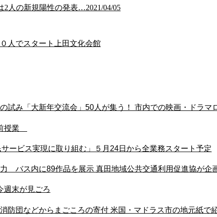
人の新規陽性の発表…2021/04/05
００人でスタート上田文化会館
の試み「大新年交流会」50人が集う！ 市内での映画・ドラマ
出前授業
民サービス実現に取り組む」５月24日から全業務スタート予定
力 バス内に89作品を展示 真田地域公共交通利用促進協が企
今週末が見ごろ
市消防団などからまごころの寄付 米国・マドラス市の地元紙で