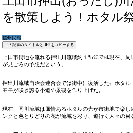
上田市押出(おったし)
を散策しよう！ホタル
信州民報
この記事のタイトルとURLをコピーする
上田市街地を流れる押出川流域約１㌔㍍では現在、周
が見ごろの予想だという。
押出川流域自治会連合会では街中に復活した〟ホタル
モモが咲き誇る小道の景観を作り上げた。
現在、同川流域は風情あるホタルの光が市街地で楽し
ンクと色とりどりの花が流域を彩り、道行く人々の目