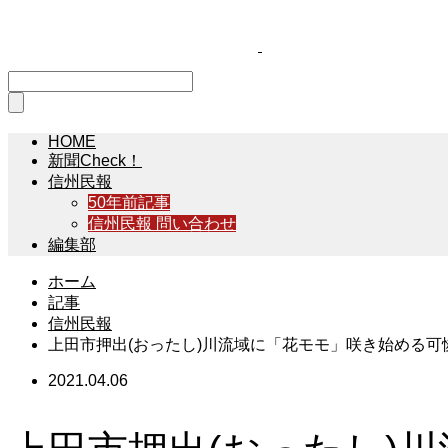
HOME
新聞Check！
信州民報
50年前記事
信州民報 問い合わせ
編集部
ホーム
記事
信州民報
上田市押出(おったし)川流域に「花モモ」咲き始める
2021.04.06