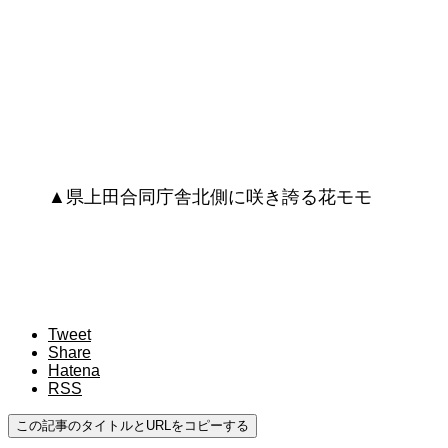
▲県上田合同庁舎北側に咲き誇る花モモ
Tweet
Share
Hatena
RSS
この記事のタイトルとURLをコピーする