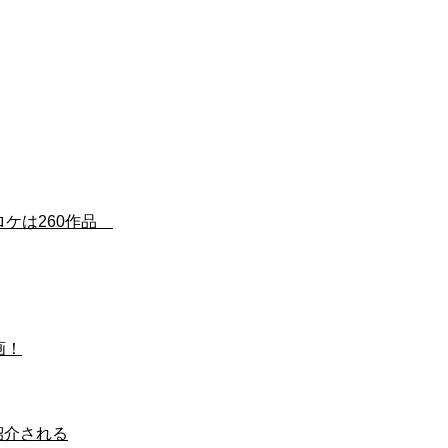
ロケは260作品
画！
紹介される