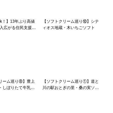
ck！】13年ぶり高値
【ソフトクリーム巡り⑩】シテ
購入広がる住民支援
ィオス地蔵・木いちごソフト
 取り組み…2021/
リーム巡り⑧】豊上
【ソフトクリーム巡り①】道と
・しぼりたて牛乳ジ
川の駅おとぎの里・桑の実ソフ
ト