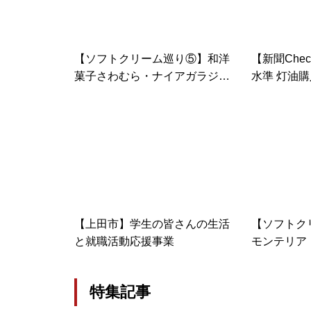
【ソフトクリーム巡り⑤】和洋
【新聞Che
菓子さわむら・ナイアガラジェ
水準 灯油
ラート
県内69市町村
12/12
【上田市】学生の皆さんの生活
【ソフトク
と就職活動応援事業
モンテリア
ェラート
特集記事