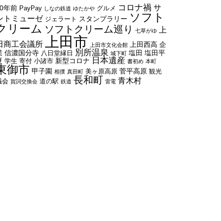
コロナ禍
サ
50年前
PayPay
グルメ
しなの鉄道
ゆたかや
ソフト
ントミューゼ
スタンプラリー
ジェラート
クリーム
ソフトクリーム巡り
上
七草がゆ
上田市
田商工会議所
上田西高
企
上田市文化会館
別所温泉
業
信濃国分寺
塩田
塩田平
八日堂縁日
城下町
日本遺産
夏
新型コロナ
学生
寄付
小諸市
書初め
本町
東御市
甲子園
菅平高原
美ヶ原高原
観光
相撲
真田町
長和町
青木村
議会
道の駅
賀詞交換会
鉄道
雷電