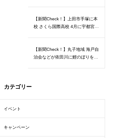
月12日には「蔵開放２０２４」開
催…2024/04/23
【新聞Check！】上田市手塚に本
校 さくら国際高校 4月に宇都宮動
物園の近くに 宇都宮キャンパス
開校…2024/04/21
【新聞Check！】丸子地域 海戸自
治会などが依田川に鯉のぼりを掲
揚 能登半島地震 被災地へ応援の
メッセージも 5月18日まで…202
4/04/18
カテゴリー
イベント
キャンペーン