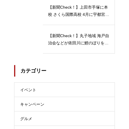
【新聞Check！】上田市手塚に本
校 さくら国際高校 4月に宇都宮動
物園の近くに 宇都宮キャンパス
開校…2024/04/21
【新聞Check！】丸子地域 海戸自
治会などが依田川に鯉のぼりを掲
揚 能登半島地震 被災地へ応援の
メッセージも 5月18日まで…202
4/04/18
カテゴリー
イベント
キャンペーン
グルメ