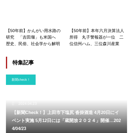
【50年前】かんがい用水路の
【50年前】本年六月決算法人
研究 「吉田堰」も米国へ
所得 丸子警報器が一位 二
歴史、民俗、社会学から解明
位信州ハム、三位森川産業
特集記事
新聞check！
2024.04.23
【新聞Check！】上田市下塩尻 沓掛酒造 4月20日にイ
ベント実施 5月12日には「蔵開放２０２４」開催…202
4/04/23