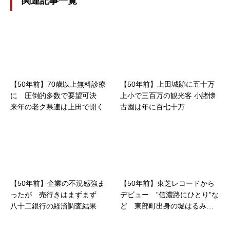
関連記事一覧
【50年前】70歳以上無料診療
【50年前】上田城跡に五十万
に 圧倒的多数で要望可決
上小で三百万の観光客 小諸懐
来年の老ク県連は上田で開く
古園は年に百七十万
【50年前】企業の不況感強ま
【50年前】東芝レコードから
ったが 売行きはまずまず
デビュー ”信濃路にひとり”な
八十二銀行の経済調査結果
ど 東部町出身の堀はるみさ
ん