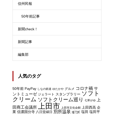
信州民報
50年前記事
新聞check！
新聞記事
編集部
人気のタグ
コロナ禍
サ
50年前
PayPay
グルメ
しなの鉄道
ゆたかや
ソフト
ントミューゼ
スタンプラリー
ジェラート
クリーム
ソフトクリーム巡り
上
七草がゆ
上田市
田商工会議所
上田西高
企
上田市文化会館
別所温泉
業
信濃国分寺
塩田
塩田平
八日堂縁日
城下町