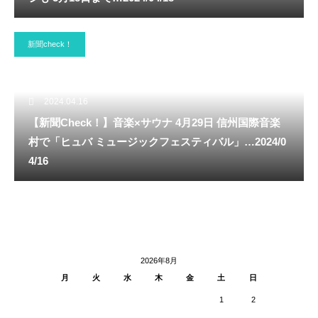
新聞check！
2024.04.16
【新聞Check！】音楽×サウナ 4月29日 信州国際音楽
村で「ヒュバ ミュージックフェスティバル」…2024/0
4/16
2026年8月
月
火
水
木
金
土
日
1
2