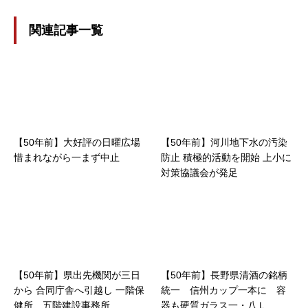
関連記事一覧
【50年前】大好評の日曜広場
【50年前】河川地下水の汚染
惜まれながら一まず中止
防止 積極的活動を開始 上小に
対策協議会が発足
【50年前】県出先機関が三日
【50年前】長野県清酒の銘柄
から 合同庁舎へ引越し 一階保
統一 信州カップ一本に 容
健所、五階建設事務所
器も硬質ガラス一・八Ｌ