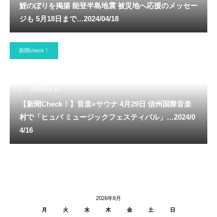
鯉のぼりを掲揚 能登半島地震 被災地へ応援のメッセー
ジも 5月18日まで…2024/04/18
新聞check！
2024.04.16
【新聞Check！】音楽×サウナ 4月29日 信州国際音楽
村で「ヒュバ ミュージックフェスティバル」…2024/0
4/16
2026年8月
月
火
水
木
金
土
日