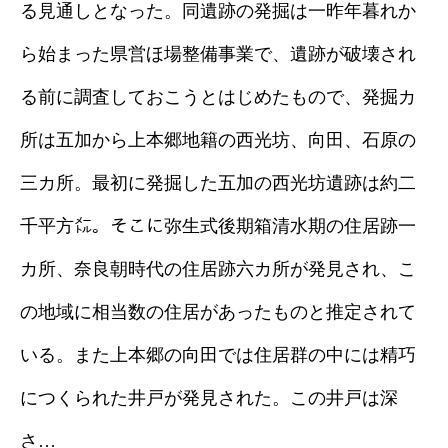
る見通しとなった。同遺跡の発掘は一昨年暮れか
ら始まった県営ほ場整備事業で、遺跡が破壊され
る前に調査しておこうとはじめたもので、発掘カ
所は五加から上本郷地籍の西光坊、向田、石原の
三カ所。最初に発掘した五加の西光坊遺跡は約二
千平方㍍。そこに弥生式後期箱清水期の住居跡一
カ所、奈良朝時代の住居跡六カ所が発見され、こ
の地域に相当数の住居があったものと推定されて
いる。また上本郷の向田では住居群の中には精巧
につくられた井戸が発見された。この井戸は深
さ…