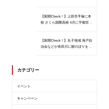
月12日には「蔵開放２０２４」開
催…2024/04/23
【新聞Check！】上田市手塚に本
校 さくら国際高校 4月に宇都宮動
物園の近くに 宇都宮キャンパス
開校…2024/04/21
【新聞Check！】丸子地域 海戸自
治会などが依田川に鯉のぼりを掲
揚 能登半島地震 被災地へ応援の
メッセージも 5月18日まで…202
4/04/18
カテゴリー
イベント
キャンペーン