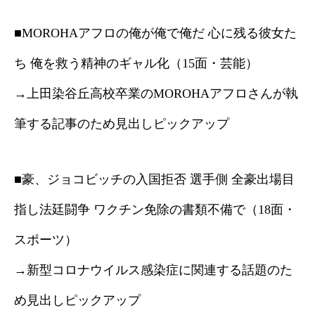
■MOROHAアフロの俺が俺で俺だ 心に残る彼女た
ち 俺を救う精神のギャル化（15面・芸能）
→上田染谷丘高校卒業のMOROHAアフロさんが執
筆する記事のため見出しピックアップ
■豪、ジョコビッチの入国拒否 選手側 全豪出場目
指し法廷闘争 ワクチン免除の書類不備で（18面・
スポーツ）
→新型コロナウイルス感染症に関連する話題のた
め見出しピックアップ