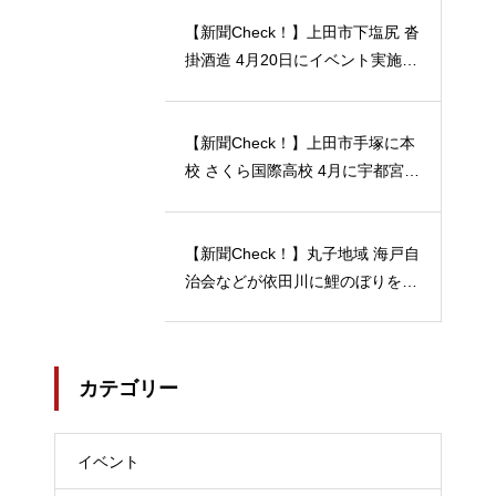
【新聞Check！】上田市下塩尻 沓
掛酒造 4月20日にイベント実施 5
月12日には「蔵開放２０２４」開
催…2024/04/23
【新聞Check！】上田市手塚に本
校 さくら国際高校 4月に宇都宮動
物園の近くに 宇都宮キャンパス
開校…2024/04/21
【新聞Check！】丸子地域 海戸自
治会などが依田川に鯉のぼりを掲
揚 能登半島地震 被災地へ応援の
メッセージも 5月18日まで…202
4/04/18
カテゴリー
イベント