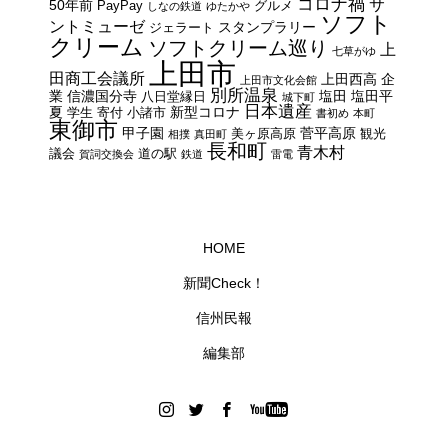
コロナ禍
サ
50年前
PayPay
グルメ
しなの鉄道
ゆたかや
ソフト
ントミューゼ
スタンプラリー
ジェラート
クリーム
ソフトクリーム巡り
上
七草がゆ
上田市
田商工会議所
上田西高
企
上田市文化会館
別所温泉
業
信濃国分寺
塩田
塩田平
八日堂縁日
城下町
日本遺産
夏
新型コロナ
学生
寄付
小諸市
書初め
本町
東御市
甲子園
菅平高原
美ヶ原高原
観光
相撲
真田町
長和町
青木村
議会
道の駅
賀詞交換会
鉄道
雷電
HOME
新聞Check！
信州民報
編集部