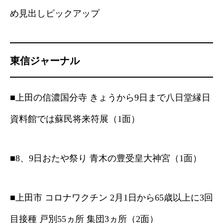
め見出しピックアップ
東信ジャーナル
■上田の信濃国分寺 きょうから9日まで八日堂縁日
資料館では蘇民将来符展（1面）
■8、9日おたや祭り 青木の豊受皇大神宮（1面）
■上田市 コロナワクチン 2月1日から65歳以上に3回
目接種 戸別55ヵ所 集団3ヵ所（2面）