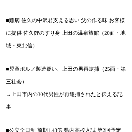
■難病 佐久の中沢君支える思い 父の作る味 お客様
に提供 佐久鯉のすり身 上田の温泉旅館（20面・地
域・東北信）
■児童ポルノ製造疑い、上田の男再逮捕（25面・第
三社会）
→上田市内の30代男性が再逮捕されたと伝える記
事
■公立全日制 前期1.43倍 県内高校入試 第2回予定