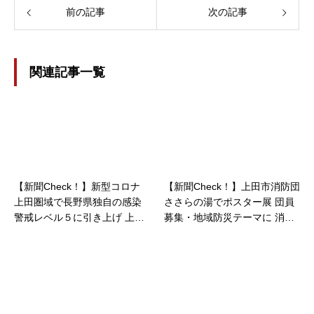
前の記事
次の記事
関連記事一覧
【新聞Check！】新型コロナ
【新聞Check！】上田市消防団
上田圏域で長野県独自の感染
ささらの湯でポスター展 団員
警戒レベル５に引き上げ 上田
募集・地域防災テーマに 消防
市は新規陽性者10人…2022/0
団に興味をもつきっかけに…2
1/18
020/07/20