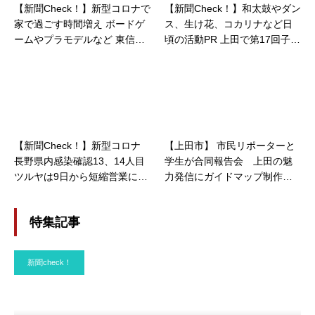
【新聞Check！】新型コロナで
【新聞Check！】和太鼓やダン
家で過ごす時間増え ボードゲ
ス、生け花、コカリナなど日
ームやプラモデルなど 東信の
頃の活動PR 上田で第17回子ど
玩具店で需要高まる…2020/0
も文化講座 開催…2022/10/23
4/30
【新聞Check！】新型コロナ
【上田市】 市民リポーターと
長野県内感染確認13、14人目
学生が合同報告会 上田の魅
ツルヤは9日から短縮営業に…
力発信にガイドマップ制作
2020/04/07
「参考になるのは先輩のクチ
コミ」
特集記事
新聞check！