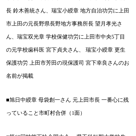
長 鈴木善統さん、瑞宝小綬章 地方自治功労に上田
市上田の元長野県長野地方事務所長 望月孝光さ
ん、瑞宝双光章 学校保健功労に上田市中央5丁目
の元学校歯科医 宮下貞夫さん、 瑞宝小綬章 更生
保護功労 上田市芳田の現保護司 宮下幸良さんのお
名前が掲載
■旭日中綬章 母袋創一さん 元上田市長 一番心に残
っていること市町村合併（1面）