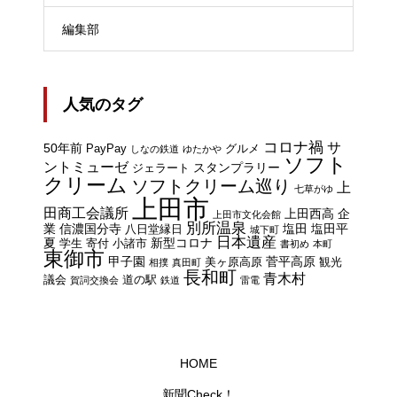
編集部
人気のタグ
コロナ禍
サ
50年前
PayPay
グルメ
しなの鉄道
ゆたかや
ソフト
ントミューゼ
スタンプラリー
ジェラート
クリーム
ソフトクリーム巡り
上
七草がゆ
上田市
田商工会議所
上田西高
企
上田市文化会館
別所温泉
業
信濃国分寺
塩田
塩田平
八日堂縁日
城下町
日本遺産
夏
新型コロナ
学生
寄付
小諸市
書初め
本町
東御市
甲子園
菅平高原
美ヶ原高原
観光
相撲
真田町
長和町
青木村
議会
道の駅
賀詞交換会
鉄道
雷電
HOME
HOME
シェア
新聞Check！