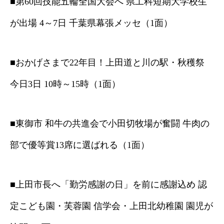
■第60回技能五輪全国大会へ 県工科短期大学校生
が出場 4～7日 千葉県幕張メッセ（1面）
■おかげさまで22年目！上田道と川の駅・秋穫祭
今日3日 10時～15時（1面）
■東御市 和牛の共進会で小田切牧場が奮闘 牛肉の
部で優等賞13席に選ばれる（1面）
■上田市長へ「勤労感謝の日」を前に感謝込め 認
定こども園・芙蓉園 信学会・上田北幼稚園 園児が