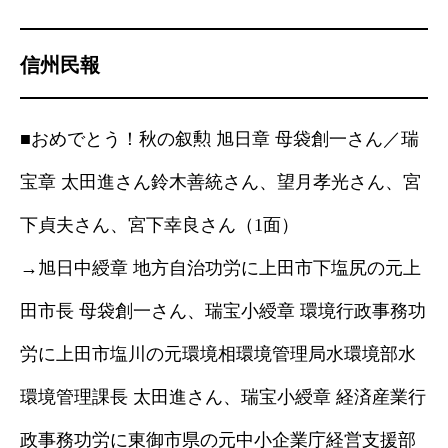
信州民報
■おめでとう！秋の叙勲 旭日章 母袋創一さん／瑞
宝章 太田進さん鈴木善統さん、望月孝光さん、宮
下貞夫さん、宮下幸良さん（1面）
→旭日中綬章 地方自治功労に上田市下塩尻の元上
田市長 母袋創一さん、瑞宝小綬章 環境行政事務功
労に上田市塩川の元環境相環境管理局水環境部水
環境管理課長 太田進さん、瑞宝小綬章 経済産業行
政事務功労に東御市県の元中小企業庁経営支援部