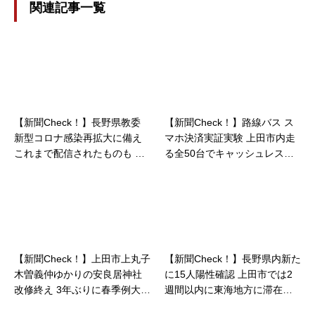
関連記事一覧
【新聞Check！】長野県教委
【新聞Check！】路線バス ス
新型コロナ感染再拡大に備え
マホ決済実証実験 上田市内走
これまで配信されたものも 授
る全50台でキャッシュレス化
業の動画視聴サイト「まなび
9月にも開始…2021/07/16
すけ信州」開設…2020/08/01
【新聞Check！】上田市上丸子
【新聞Check！】長野県内新た
木曽義仲ゆかりの安良居神社
に15人陽性確認 上田市では2
改修終え 3年ぶりに春季例大
週間以内に東海地方に滞在歴
祭…2022/04/19
のある50代男性会社員 1名確