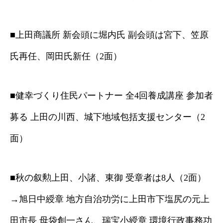
■上田商議所 新会頭に堀内氏 副会頭は宮下、笠原
氏再任、岡田氏新任（2面）
■健幸づくり住民パートナー 全4回養成講座 参加者
募る 上田の川西、城下地域包括支援センター（2
面）
■秋の叙勲上田、小諸、東御 受章者は8人（2面）
→旭日中綬章 地方自治功労に上田市下塩尻の元上
田市長 母袋創一さん、瑞宝小綬章 環境行政事務功