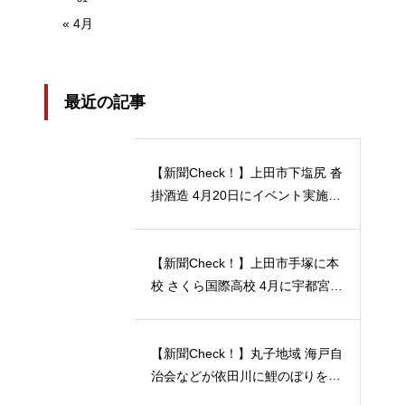
« 4月
最近の記事
【新聞Check！】上田市下塩尻 沓
掛酒造 4月20日にイベント実施 5
月12日には「蔵開放２０２４」開
催…2024/04/23
【新聞Check！】上田市手塚に本
校 さくら国際高校 4月に宇都宮動
物園の近くに 宇都宮キャンパス
開校…2024/04/21
【新聞Check！】丸子地域 海戸自
治会などが依田川に鯉のぼりを掲
揚 能登半島地震 被災地へ応援の