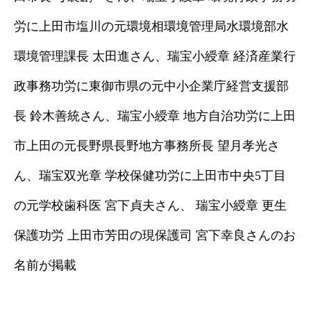
労に上田市塩川の元環境相環境管理局水環境部水
環境管理課長 太田進さん、瑞宝小綬章 経済産業行
政事務功労に東御市県の元中小企業庁経営支援部
長 鈴木善統さん、瑞宝小綬章 地方自治功労に上田
市上田の元長野県長野地方事務所長 望月孝光さ
ん、瑞宝双光章 学校保健功労に上田市中央5丁目
の元学校歯科医 宮下貞夫さん、 瑞宝小綬章 更生
保護功労 上田市芳田の現保護司 宮下幸良さんのお
名前が掲載