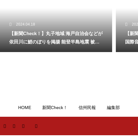
2024.04.18
202
【新聞Check！】丸子地域 海戸自治会などが
【新聞
依田川に鯉のぼりを掲揚 能登半島地震 被災
国際
地へ応援のメッセージも 5月18日まで…2024/
ィバル」
04/18
HOME
新聞Check！
信州民報
編集部