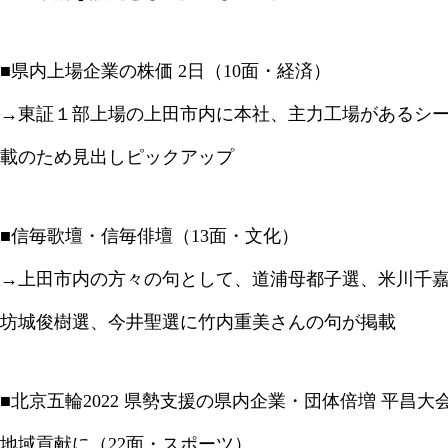
■県内上場企業の株価 2日（10面・経済）
→東証１部上場の上田市内に本社、主力工場があるシーテ
載のため見出しピックアップ
■信毎歌壇・信毎俳壇（13面・文化）
→上田市内の方々の句として、道浦母都子選、米川千
坊城俊樹選、今井聖選に竹内重美さんの句が掲載
■北京五輪2022 県勢支援の県内企業・団体倍増 平昌大
地域貢献に（22面・スポーツ）