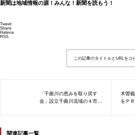
新聞は地域情報の源！みんな！新聞を読もう！
Tweet
Share
Hatena
RSS
この記事のタイトルとURLをコ
「千曲川の恵みを取り戻す
木曽義
会」設立千曲川流域の４市町
をＰＲ
と２漁協で構成 コロナ禍
の13
オンラインで設立総会
城口
関連記事一覧