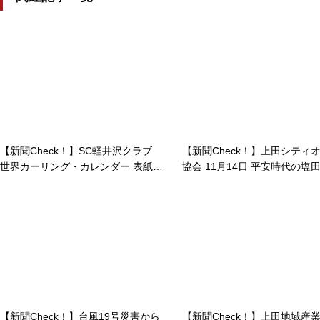
【新聞Check！】SC軽井沢クラブ
【新聞Check！】上田シティ
世界カーリング・カレンダー 表紙に
協会 11月14日 平安時代の塩
選出 撮影は上田城跡で…2023/12/2
舞台にしたオリジナル脚本の
1
笛」 上演…2021/11/09
【新聞Check！】台風19号災害から
【新聞Check！】上田地域産業