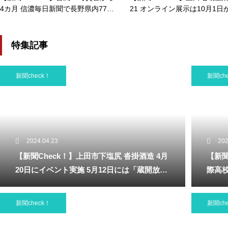
4カ月 信濃毎日新聞で長野県内77市
21 オンライン展示は10月1日
町村にアンケート 防災強化 全県で
新型コロナ影響 リアル展示は
加速…2020/02/12
に…2021/09/08
特集記事
新聞check！
新聞ch
2024.04.23
202
【新聞Check！】上田市下塩尻 沓掛酒造 4月
【新聞
20日にイベント実施 5月12日には「蔵開放２
際高校
０２４」開催…2024/04/23
ャンパス
新聞check！
新聞ch