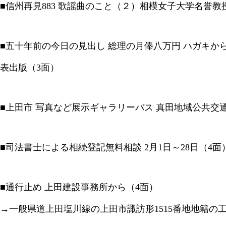
■信州再見883 歌謡曲のこと（２）相模女子大学名誉教
■五十年前の今日の見出し 総理の月俸八万円 ハガキか
表出版（3面）
■上田市 写真など展示ギャラリーバス 真田地域公共交
■司法書士による相続登記無料相談 2月1日～28日（4面
■通行止め 上田建設事務所から（4面）
→一般県道上田塩川線の上田市諏訪形1515番地地籍の