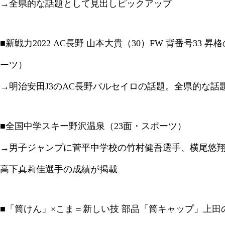
→全県的な話題として見出しピックアップ
■新戦力2022 AC長野 山本大貴（30）FW 背番号33 
ーツ）
→明治安田J3のAC長野パルセイロの話題。全県的な話
■全国中学スキー野沢温泉（23面・スポーツ）
→男子ジャンプに菅平中学校の竹村健吾選手、横尾悠
高下真莉佳選手の成績が掲載
■「筒けん」×こま＝新しい技 部品「筒キャップ」上田