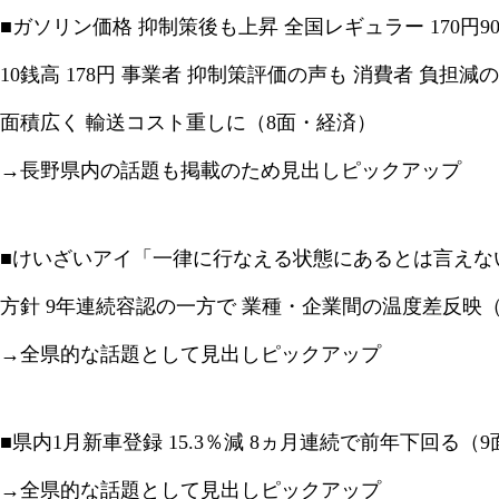
■ガソリン価格 抑制策後も上昇 全国レギュラー 170円
10銭高 178円 事業者 抑制策評価の声も 消費者 負担
面積広く 輸送コスト重しに（8面・経済）
→長野県内の話題も掲載のため見出しピックアップ
■けいざいアイ「一律に行なえる状態にあるとは言えない
方針 9年連続容認の一方で 業種・企業間の温度差反映
→全県的な話題として見出しピックアップ
■県内1月新車登録 15.3％減 8ヵ月連続で前年下回る（
→全県的な話題として見出しピックアップ