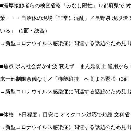
■濃厚接触者らの検査省略「みなし陽性」17都府県で 対
策・・・自治体の現場「非常に混乱」／長野県 現段階
いる」（2面・総合）
→新型コロナウイルス感染症に関連する話題のため見
■焦点 県内社会脅かす波 衰えず―まん延防止 適用から1
来一部制限余儀なく／「機能維持」へ高まる緊張（3面
→新型コロナウイルス感染症に関連する話題のため見
■休校「5日程度」目安に オミクロン対応で短縮 文科省
→新型コロナウイルス感染症に関連する話題のため見