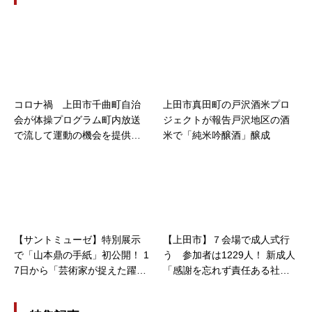
コロナ禍 上田市千曲町自治
上田市真田町の戸沢酒米プロ
会が体操プログラム町内放送
ジェクトが報告戸沢地区の酒
で流して運動の機会を提供！
米で「純米吟醸酒」醸成
住民に〟心身のリフレッシュ
〝を促す
【サントミューゼ】特別展示
【上田市】７会場で成人式行
で「山本鼎の手紙」初公開！ 1
う 参加者は1229人！ 新成人
7日から「芸術家が捉えた躍動
「感謝を忘れず責任ある社会
の美」 上田市立美術館でコレ
人に」
クション展