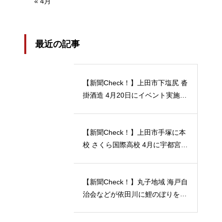
« 4月
最近の記事
【新聞Check！】上田市下塩尻 沓
掛酒造 4月20日にイベント実施 5
月12日には「蔵開放２０２４」開
催…2024/04/23
【新聞Check！】上田市手塚に本
校 さくら国際高校 4月に宇都宮動
物園の近くに 宇都宮キャンパス
開校…2024/04/21
【新聞Check！】丸子地域 海戸自
治会などが依田川に鯉のぼりを掲
揚 能登半島地震 被災地へ応援の
メッセージも 5月18日まで…202