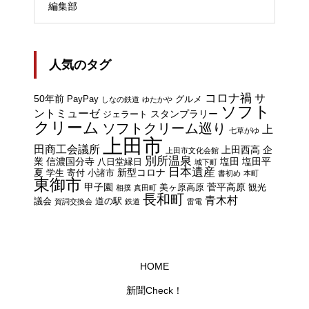
編集部
人気のタグ
コロナ禍
サ
50年前
PayPay
グルメ
しなの鉄道
ゆたかや
ソフト
ントミューゼ
スタンプラリー
ジェラート
クリーム
ソフトクリーム巡り
上
七草がゆ
上田市
田商工会議所
上田西高
企
上田市文化会館
別所温泉
業
信濃国分寺
塩田
塩田平
八日堂縁日
城下町
日本遺産
夏
新型コロナ
学生
寄付
小諸市
書初め
本町
東御市
甲子園
菅平高原
美ヶ原高原
観光
相撲
真田町
長和町
青木村
議会
道の駅
賀詞交換会
鉄道
雷電
HOME
新聞Check！