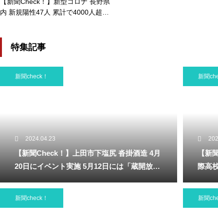
【新聞Check！】新型コロナ 長野県
内 新規陽性47人 累計で4000人超え
る 上田市内は新たに2名の発表…20
21/05/08
特集記事
新聞check！
新聞ch
2024.04.23
202
【新聞Check！】上田市下塩尻 沓掛酒造 4月
【新聞
20日にイベント実施 5月12日には「蔵開放２
際高校
０２４」開催…2024/04/23
ャンパス
新聞check！
新聞ch