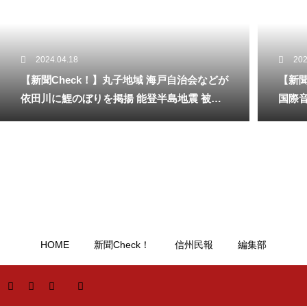
2024.04.18
202
【新聞Check！】丸子地域 海戸自治会などが
【新聞
依田川に鯉のぼりを掲揚 能登半島地震 被災
国際
地へ応援のメッセージも 5月18日まで…2024/
ィバル」
04/18
HOME
新聞Check！
信州民報
編集部