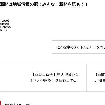
新聞は地域情報の源！みんな！新聞を読もう！
Tweet
Share
Hatena
RSS
この記事のタイトルとURLをコ
【新型コロナ】県内で新たに
【新聞
107人が感染！２日連続で１
団 団
００人を上回る「基本的な感
ニーク
染防止対策を」
までアリ
0