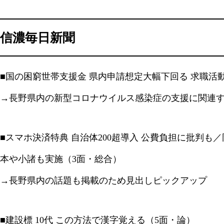
信濃毎日新聞
■国の困窮世帯支援金 県内申請想定大幅下回る 求職活
→長野県内の新型コロナウイルス感染症の支援に関連
■スマホ決済特典 自治体200超導入 公費負担に批判も／
本や小諸も実施（3面・総合）
→長野県内の話題も掲載のため見出しピックアップ
■建設標 10代 この方法で漢字覚える（5面・論）