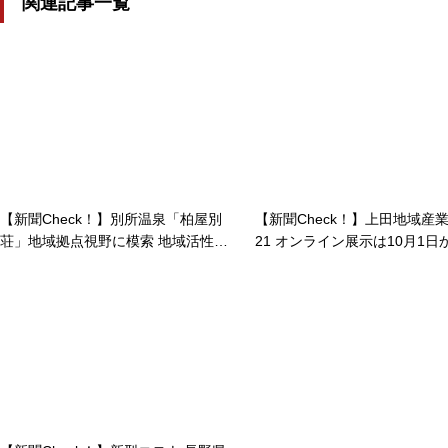
関連記事一覧
【新聞Check！】別所温泉「柏屋別
【新聞Check！】上田地域産業
荘」地域拠点視野に模索 地域活性
21 オンライン展示は10月1日
化・若者ラボ設立準備会 15日には
新型コロナ影響 リアル展示は
日本遺産に関連する講座も…2020/1
に…2021/09/08
1/10