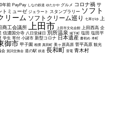
コロナ禍
サ
50年前
PayPay
グルメ
しなの鉄道
ゆたかや
ソフト
ントミューゼ
スタンプラリー
ジェラート
クリーム
ソフトクリーム巡り
上
七草がゆ
上田市
田商工会議所
上田西高
企
上田市文化会館
別所温泉
業
信濃国分寺
塩田
塩田平
八日堂縁日
城下町
日本遺産
夏
新型コロナ
学生
寄付
小諸市
書初め
本町
東御市
甲子園
菅平高原
美ヶ原高原
観光
相撲
真田町
長和町
青木村
議会
道の駅
賀詞交換会
鉄道
雷電