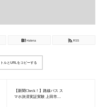
Hatena
RSS
トルとURLをコピーする
【新聞Check！】路線バス ス
マホ決済実証実験 上田市内
走る全50台でキャッシュレス