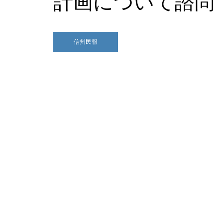
計画について諮
信州民報