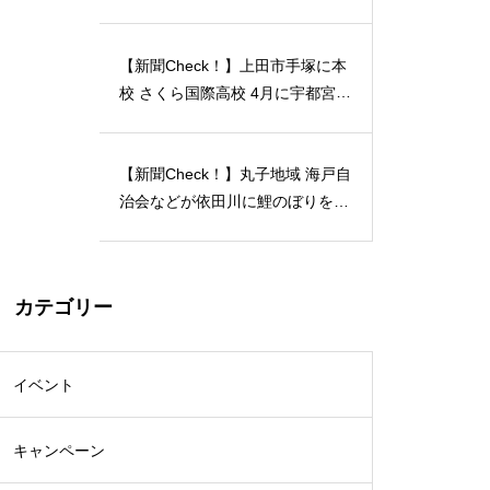
月12日には「蔵開放２０２４」開
催…2024/04/23
【新聞Check！】上田市手塚に本
校 さくら国際高校 4月に宇都宮動
物園の近くに 宇都宮キャンパス
開校…2024/04/21
【新聞Check！】丸子地域 海戸自
治会などが依田川に鯉のぼりを掲
揚 能登半島地震 被災地へ応援の
メッセージも 5月18日まで…202
4/04/18
カテゴリー
イベント
キャンペーン