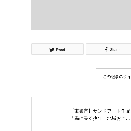
Tweet
Share
この記事のタイ
【東御市】サンドアート作品
「馬に乗る少年」地域おこし
協力隊・堀田さんが制作明る