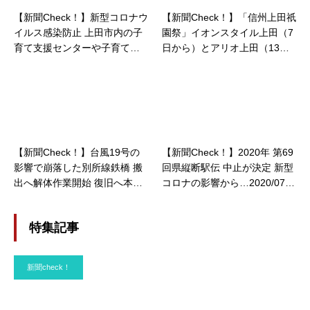
【新聞Check！】新型コロナウ
【新聞Check！】「信州上田祇
イルス感染防止 上田市内の子
園祭」イオンスタイル上田（7
育て支援センターや子育てひ
日から）とアリオ上田（13日
ろば13カ所当面の間休止…202
から）で写真展 20日まで…20
0/03/03
21/07/08
【新聞Check！】台風19号の
【新聞Check！】2020年 第69
影響で崩落した別所線鉄橋 搬
回県縦断駅伝 中止が決定 新型
出へ解体作業開始 復旧へ本格
コロナの影響から…2020/07/2
化…2020/01/10
3
特集記事
新聞check！