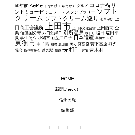
コロナ禍
サ
50年前
PayPay
グルメ
しなの鉄道
ゆたかや
ソフト
ントミューゼ
スタンプラリー
ジェラート
クリーム
ソフトクリーム巡り
上
七草がゆ
上田市
田商工会議所
上田西高
企
上田市文化会館
別所温泉
業
信濃国分寺
塩田
塩田平
八日堂縁日
城下町
日本遺産
夏
新型コロナ
学生
寄付
小諸市
書初め
本町
東御市
甲子園
菅平高原
美ヶ原高原
観光
相撲
真田町
長和町
青木村
議会
道の駅
賀詞交換会
鉄道
雷電
HOME
新聞Check！
信州民報
編集部