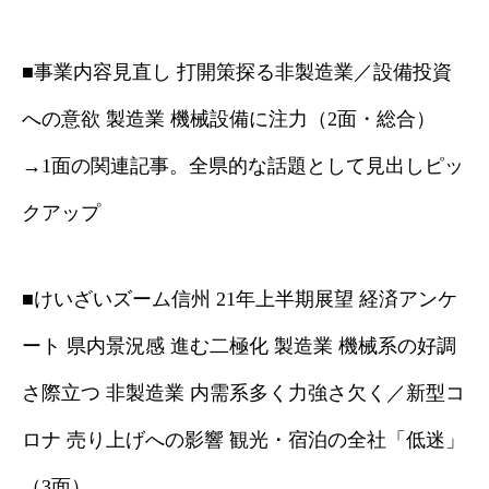
■事業内容見直し 打開策探る非製造業／設備投資
への意欲 製造業 機械設備に注力（2面・総合）
→1面の関連記事。全県的な話題として見出しピッ
クアップ
■けいざいズーム信州 21年上半期展望 経済アンケ
ート 県内景況感 進む二極化 製造業 機械系の好調
さ際立つ 非製造業 内需系多く力強さ欠く／新型コ
ロナ 売り上げへの影響 観光・宿泊の全社「低迷」
（3面）