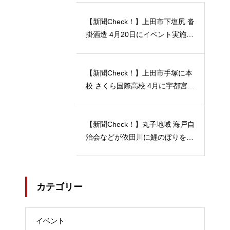
【新聞Check！】上田市下塩尻 沓
掛酒造 4月20日にイベント実施 5
月12日には「蔵開放２０２４」開
催…2024/04/23
【新聞Check！】上田市手塚に本
校 さくら国際高校 4月に宇都宮動
物園の近くに 宇都宮キャンパス
開校…2024/04/21
【新聞Check！】丸子地域 海戸自
治会などが依田川に鯉のぼりを掲
揚 能登半島地震 被災地へ応援の
メッセージも 5月18日まで…202
4/04/18
カテゴリー
イベント