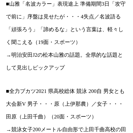
■山雅「名波カラー」表現途上 準備期間3日「攻守
で前に」序盤は見せたが・・・4失点／名波語る
「頑張ろう」「諦めるな」という言葉は、軽々し
く聞こえる（19面・スポーツ）
→明治安田J2の松本山雅の話題。全県的な話題と
して見出しピックアップ
■全力ブカツ2021 県高校総体 競泳 200自 男女とも
大会新V 男子・・・原（上伊那農）／女子・・・
田原（上田千曲）（20面・スポーツ）
→競泳女子200メートル自由形で上田千曲高校の田