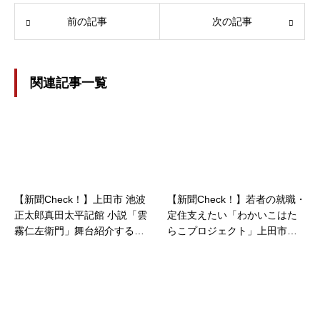
前の記事
次の記事
関連記事一覧
【新聞Check！】上田市 池波
【新聞Check！】若者の就職・
正太郎真田太平記館 小説「雲
定住支えたい「わかいこはた
霧仁左衛門」舞台紹介する写
らこプロジェクト」上田市で
真展 開催中…2022/12/25
研修参加者募集…2020/08/19