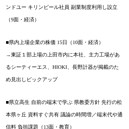
ンドユー キリンビール社員 副業制度利用し設立
（9面・経済）
■県内上場企業の株価 15日（10面・経済）
→東証１部上場の上田市内に本社、主力工場があ
るシーティーエス、HIOKI、長野計器が掲載のた
め見出しピックアップ
■県立高生 自前の端末で学ぶ 県教委方針 先行の松
本県ヶ丘 資料すぐ共有 議論の時間増／端末代や通
信料 負担課題（13面・教育）