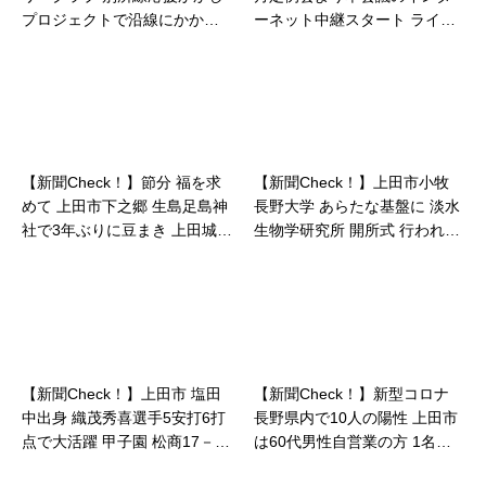
プロジェクトで沿線にかかし1
ーネット中継スタート ライブ
30体…2021/09/12
配信や録画映像も…2021/09/0
1
【新聞Check！】節分 福を求
【新聞Check！】上田市小牧
めて 上田市下之郷 生島足島神
長野大学 あらたな基盤に 淡水
社で3年ぶりに豆まき 上田城跡
生物学研究所 開所式 行われ
公園の真田神社でも…2022/0
る…2021/11/16
2/04
【新聞Check！】上田市 塩田
【新聞Check！】新型コロナ
中出身 織茂秀喜選手5安打6打
長野県内で10人の陽性 上田市
点で大活躍 甲子園 松商17－4
は60代男性自営業の方 1名陽
で高岡商業に大勝…2021/08/1
性 発表…2020/12/20