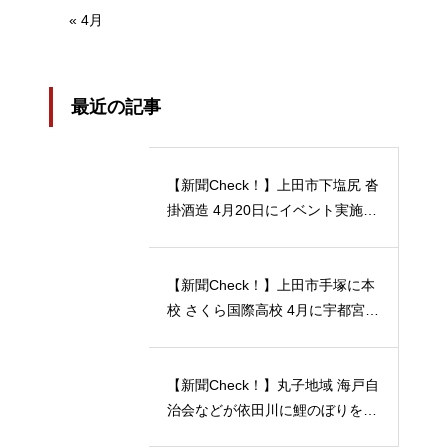
« 4月
最近の記事
【新聞Check！】上田市下塩尻 沓
掛酒造 4月20日にイベント実施 5
月12日には「蔵開放２０２４」開
催…2024/04/23
【新聞Check！】上田市手塚に本
校 さくら国際高校 4月に宇都宮動
物園の近くに 宇都宮キャンパス
開校…2024/04/21
【新聞Check！】丸子地域 海戸自
治会などが依田川に鯉のぼりを掲
揚 能登半島地震 被災地へ応援の