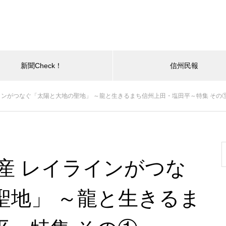
新聞Check！
信州民報
インがつなぐ「太陽と大地の聖地」 ～龍と生きるまち信州上田・塩田平～特集 その
産 レイラインがつな
聖地」 ～龍と生きるま