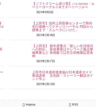
リ
【ソフトクリーム巡り⑥】ハレterrace・ル
ベリーヨーグルト&ラズベリーソルベ
2021年9月6日
催
【上田市】信州上田医療センターで県内
14
先行接種へワクチンリハーサル 問診から
接種まで「スムーズにいけた」
2021年2月19日
【上田市】 新年度重点「新しい生活様式
田
への対応」 新規事業はテレワーク拠点整
備事業など 条例案では市立幼稚園設置条
例
2021年2月17日
ォー
上田市日本遺産推進協が日本遺産ガイド
養成講座 文化財・ストーリー解説ポイ
ント学ぶ
2021年2月13日
Hatena
RSS