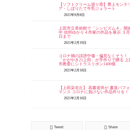
【ソフトクリーム巡り⑧】豊上モンテ
ア・しぼりたて牛乳ジェラート
2021年9月8日
上田市立美術館で「シンビズム４」開
中 信州ゆかり４作家の作品を展示 ３月
日まで
2021年2月19日
コロナ禍の誹謗中傷・偏見なくそう！
「かがやき21上田」が手作りで贈る 上
市教委にシトラスリボン1400個
2021年2月18日
【上田染谷丘】 高書道班が 書道パフ
マンス コロナに負けない作品作りを！
2021年2月16日
Tweet
Share