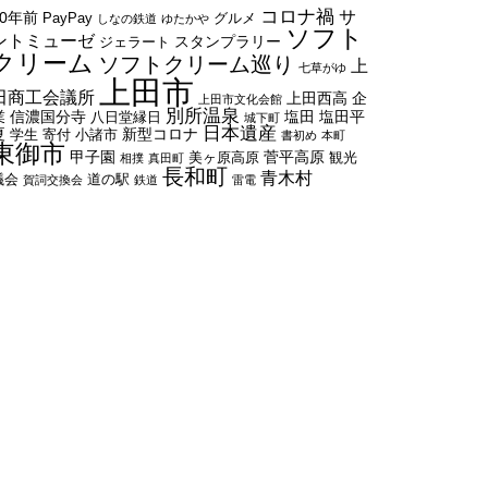
コロナ禍
サ
50年前
PayPay
グルメ
しなの鉄道
ゆたかや
ソフト
ントミューゼ
スタンプラリー
ジェラート
クリーム
ソフトクリーム巡り
上
七草がゆ
上田市
田商工会議所
上田西高
企
上田市文化会館
別所温泉
業
信濃国分寺
塩田
塩田平
八日堂縁日
城下町
日本遺産
夏
新型コロナ
学生
寄付
小諸市
書初め
本町
東御市
甲子園
菅平高原
美ヶ原高原
観光
相撲
真田町
長和町
青木村
議会
道の駅
賀詞交換会
鉄道
雷電