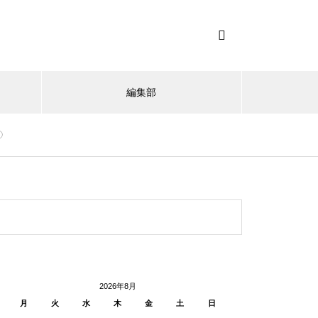
編集部
①
2026年8月
月
火
水
木
金
土
日