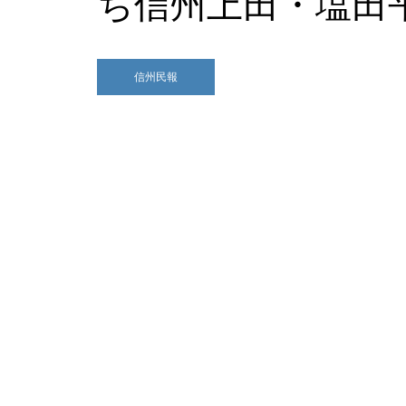
ち信州上田・塩田
信州民報