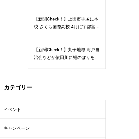
月12日には「蔵開放２０２４」開
催…2024/04/23
【新聞Check！】上田市手塚に本
校 さくら国際高校 4月に宇都宮動
物園の近くに 宇都宮キャンパス
開校…2024/04/21
【新聞Check！】丸子地域 海戸自
治会などが依田川に鯉のぼりを掲
揚 能登半島地震 被災地へ応援の
メッセージも 5月18日まで…202
4/04/18
カテゴリー
イベント
キャンペーン