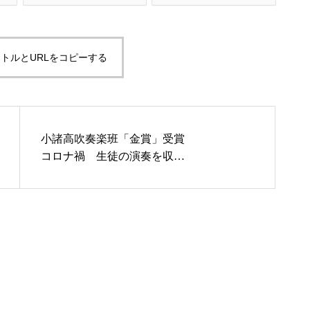
トルとURLをコピーする
小諸高吹奏楽班「金賞」受賞
コロナ禍 生徒の演奏を収録
２月からユーチューブで配信