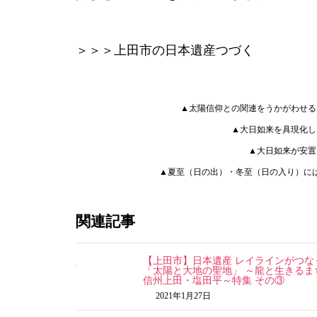
＞＞＞上田市の日本遺産つづく
▲太陽信仰との関連をうかがわせる
▲大日如来を具現化し
▲大日如来が安置
▲夏至（日の出）・冬至（日の入り）に
関連記事
【上田市】日本遺産 レイラインがつな
「太陽と大地の聖地」 ～龍と生きるま
信州上田・塩田平～特集 その③
2021年1月27日