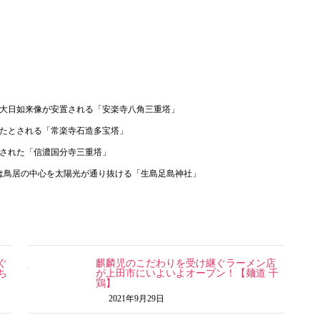
大日如来像が安置される「安楽寺八角三重塔」
たとされる「常楽寺石造多宝塔」
された「信濃国分寺三重塔」
は鳥居の中心を太陽光が通り抜ける「生島足島神社」
ぐ
麒麟児のこだわりを受け継ぐラーメン店
ち
が上田市にいよいよオープン！【麺道 千
鶏】
2021年9月29日